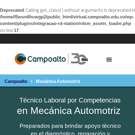
: Calling get_class() without arguments is deprecated in
Deprecated
/home/f5wun6hcwgp2/public_html/virtual.campoalto.edu.co/wp-
content/plugins/integracao-rd-station/rdsm_assets_loader.php
on line
17
Campoalto
\
Mecánica Automotriz
Técnico Laboral por Competencias
en Mecánica Automotriz
Preparados para brindar apoyo técnico
en el diagnóstico, reparación y