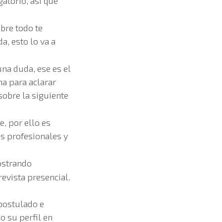
gatorio, así que
bre todo te
a, esto lo va a
una duda, ese es el
a para aclarar
sobre la siguiente
e, por ello es
s profesionales y
ostrando
evista presencial.
postulado e
o su perfil en