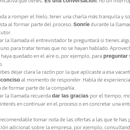
icativa que tienes.
, no un interro
Es una conversación
da a romper el hielo, tener una charla más tranquila y so
ta al formar parte del proceso.
durante la llamad
Sonríe
cutor.
ar la llamada el entrevistador te preguntará si tienes alg
no para tratar temas que no se hayan hablado. Aprovech
haya quedado en el aire o, por ejemplo, para
preguntar
o.
es dejar clara la razón por la que aplicaste a esa vacant
al momento de responder. Habla de experiencia
 conciso
a de formar parte de la compañía.
zar la llamada recuerda
por el tiempo, m
dar las gracias
nterés en continuar en el proceso o en concretar una entr
recomendable tomar nota de las ofertas a las que te has 
ción adicional sobre la empresa, por ejemplo, consultand