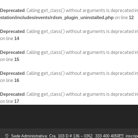
: Calling get_class() without arguments is deprecated i
Deprecated
on line
station/includes/events/rdsm_plugin_uninstalled.php
12
: Calling get_class() without arguments is deprecated i
Deprecated
on line
14
: Calling get_class() without arguments is deprecated i
Deprecated
on line
15
: Calling get_class() without arguments is deprecated i
Deprecated
on line
16
: Calling get_class() without arguments is deprecated i
Deprecated
on line
17
Sede Administrativa: Cra. 103 D # 136 – 03
333 400 4050
inscri