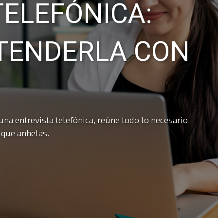
TELEFÓNICA:
TENDERLA CON
a entrevista telefónica, reúne todo lo necesario,
 que anhelas.