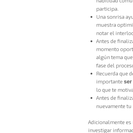
habilidad comun
participa.
Una sonrisa ayu
muestra optimis
notar el interlo
Antes de finaliz
momento oportu
algún tema que 
fase del proces
Recuerda que deb
importante
ser
lo que te motiv
Antes de finali
nuevamente tu i
Adicionalmente es 
investigar informa