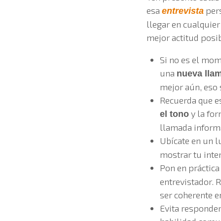
esa
pers
entrevista
llegar en cualquie
mejor actitud posib
Si no es el mom
una
nueva lla
mejor aún, eso 
Recuerda que es
y la for
el tono
llamada inform
Ubícate en un l
mostrar tu inte
Pon en práctica
entrevistador. R
ser coherente e
Evita responder