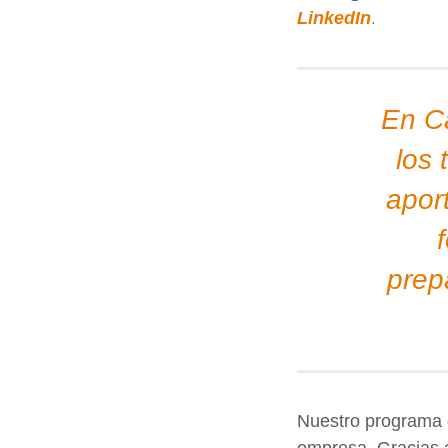
.
LinkedIn
En Ca
los
apor
prep
Nuestro programa d