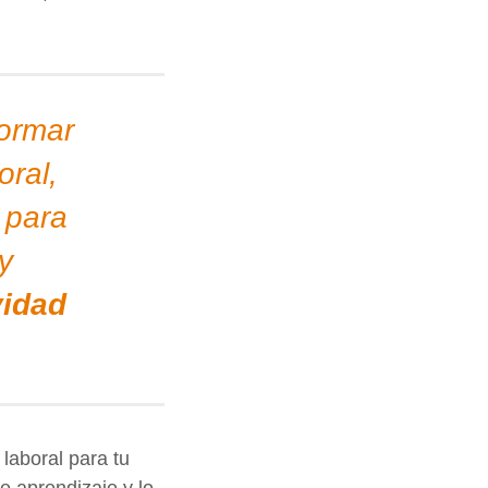
formar
ral,
 para
y
vidad
laboral para tu