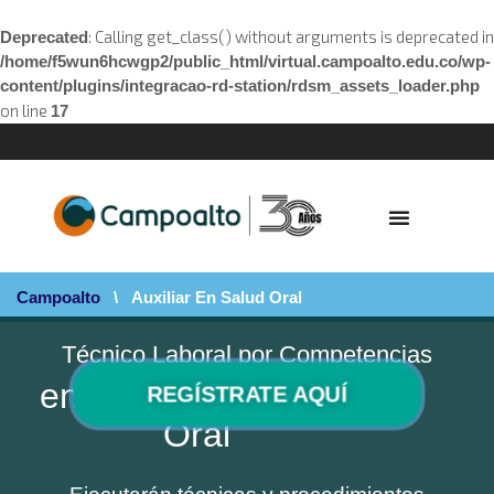
: Calling get_class() without arguments is deprecated in
Deprecated
/home/f5wun6hcwgp2/public_html/virtual.campoalto.edu.co/wp-
content/plugins/integracao-rd-station/rdsm_assets_loader.php
on line
17
Campoalto
\
Auxiliar En Salud Oral
Técnico Laboral por Competencias
en Auxiliar en Salud
REGÍSTRATE AQUÍ
Oral